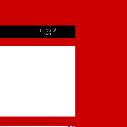
オーヴォ
OVO