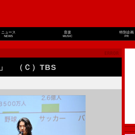
ニュース
音楽
特別企画
NEWS
MUSIC
PR
」 （Ｃ）TBS