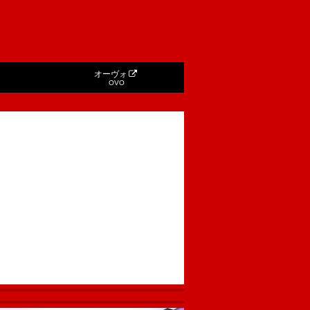
オーヴォ
OVO