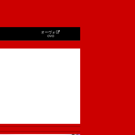
オーヴォ
OVO