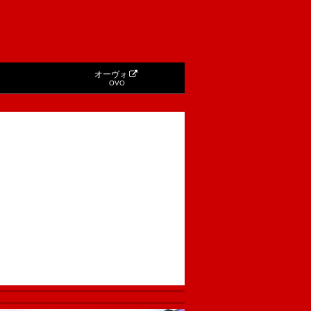
オーヴォ
OVO