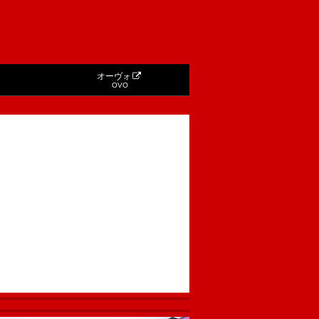
オーヴォ
OVO