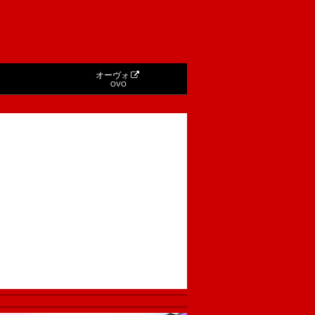
オーヴォ
OVO