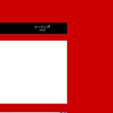
オーヴォ
OVO