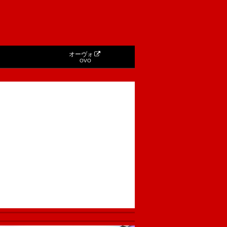
オーヴォ
OVO