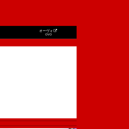
オーヴォ
OVO