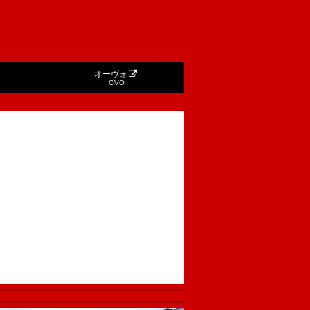
オーヴォ
OVO