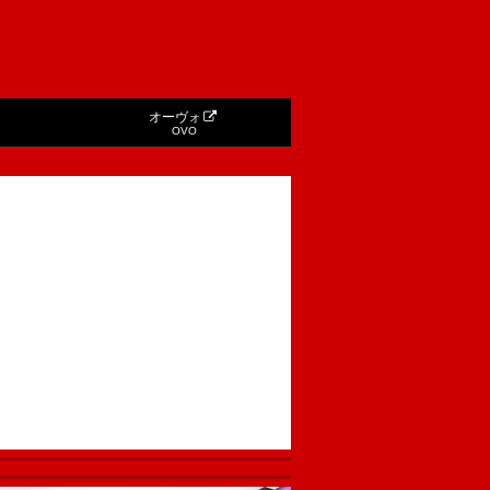
オーヴォ
OVO