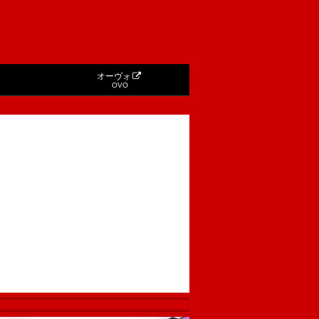
オーヴォ
OVO