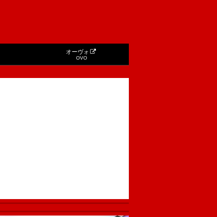
オーヴォ
OVO