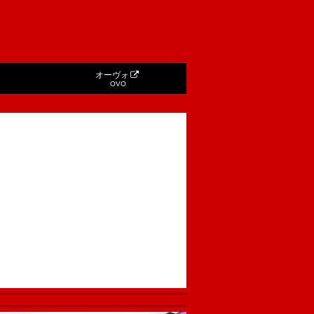
オーヴォ
OVO