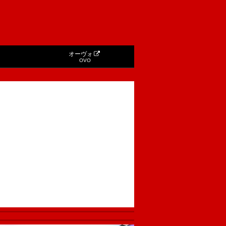
オーヴォ
OVO