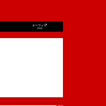
オーヴォ
OVO