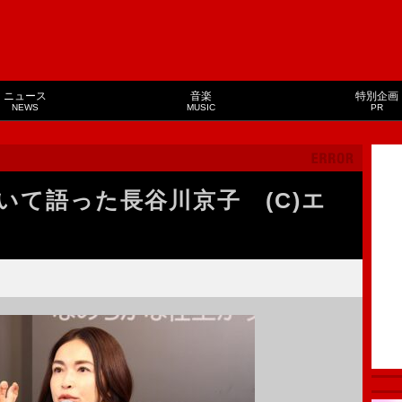
ニュース
音楽
特別企画
NEWS
MUSIC
PR
いて語った長谷川京子 (C)エ