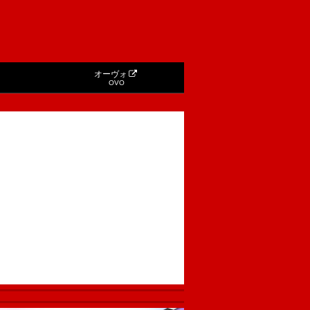
オーヴォ
OVO