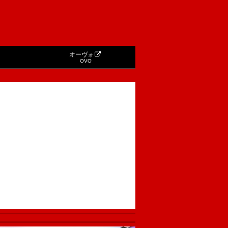
オーヴォ
OVO