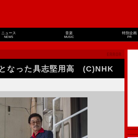
ニュース
音楽
特別企画
NEWS
MUSIC
PR
となった具志堅用高 (C)NHK