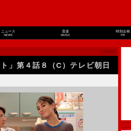
ニュース
音楽
特別企画
NEWS
MUSIC
PR
ント」第４話８（C）テレビ朝日