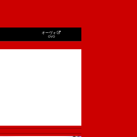
オーヴォ
OVO