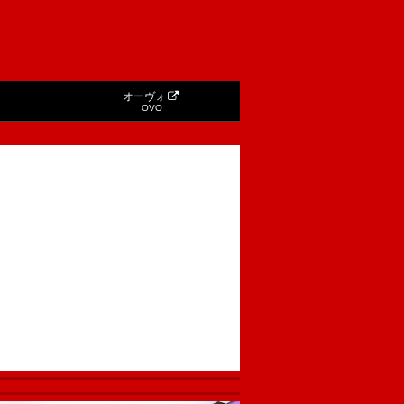
オーヴォ
OVO