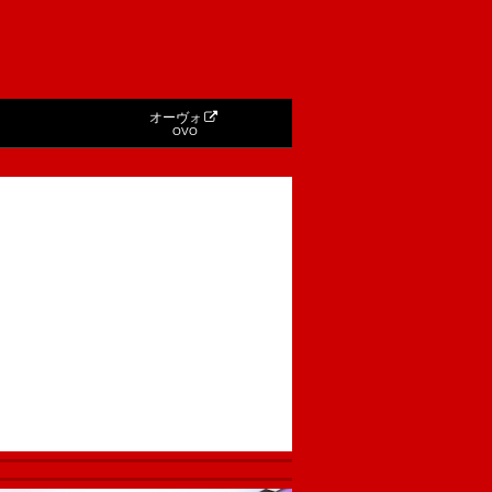
オーヴォ
OVO