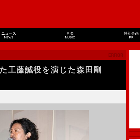
ニュース
音楽
特別企画
NEWS
MUSIC
PR
た工藤誠役を演じた森田剛