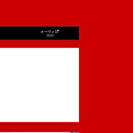
オーヴォ
OVO