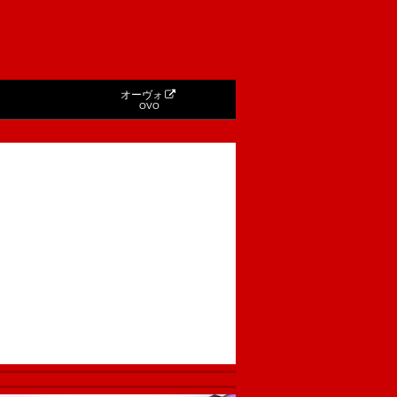
オーヴォ
OVO