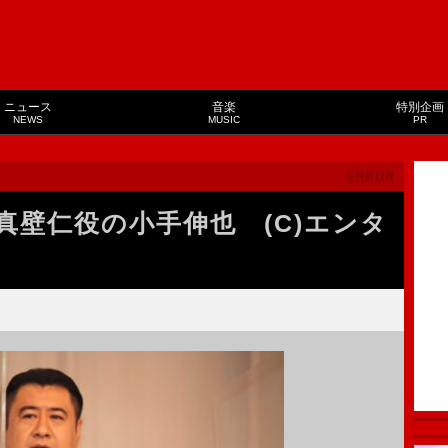
ニュース
音楽
特別企画
NEWS
MUSIC
PR
真壁仁役の小手伸也 (C)エンタ