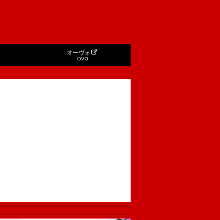
オーヴォ
OVO