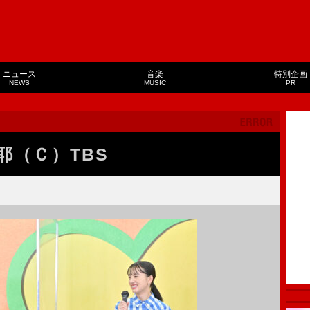
ニュース
音楽
特別企画
NEWS
MUSIC
PR
耶（Ｃ）TBS