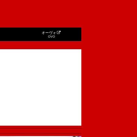
オーヴォ
OVO