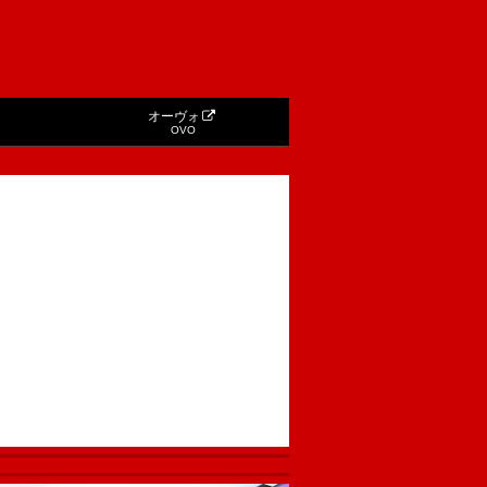
オーヴォ
OVO