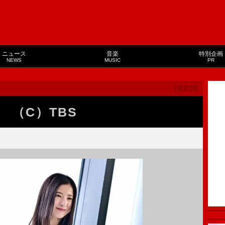
ニュース
音楽
特別企画
NEWS
MUSIC
PR
 （C）TBS