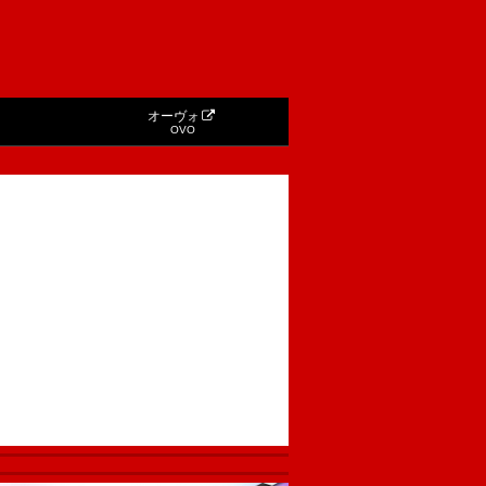
オーヴォ
OVO