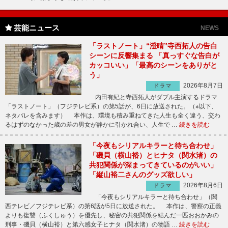
芸能ニュース
NEWS
「ラストノート」“澄晴”寺西拓人の告白
シーンに反響集まる 「真っすぐな告白が
カッコいい」「最高のシーンをありがと
う」
2026年8月7日
ドラマ
内田有紀と寺西拓人がダブル主演するドラマ
「ラストノート」（フジテレビ系）の第5話が、6日に放送された。（※以下、
ネタバレを含みます） 本作は、環境も積み重ねてきた人生も全く違う、交わ
るはずのなかった歳の差の男女が静かに引かれ合い、人生で …
続きを読む
「今夜もシリアルキラーと待ち合わせ」
「磯貝（横山裕）とヒナタ（関水渚）の
共犯関係が深まってきているのがいい」
「縦山裕二さんのグッズ欲しい」
2026年8月6日
ドラマ
「今夜もシリアルキラーと待ち合わせ」（関
西テレビ／フジテレビ系）の第6話が5日に放送された。 本作は、警察の正義
よりも復讐（ふくしゅう）を優先し、秘密の共犯関係を結んだ一匹おおかみの
刑事・磯貝（横山裕）と第六感女子ヒナタ（関水渚）の物語 …
続きを読む