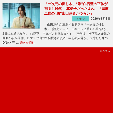
「一次元の挿し木」“唯”白石聖の正体が
判明し騒然 「車椅子だったよね」「宗教
二世の“悠”山田涼介がつらい」
2026年8月3日
ドラマ
山田涼介が主演するドラマ「一次元の挿し
木」（読売テレビ・日本テレビ系）の第5話が、
2日に放送された。（※以下、ネタバレを含みます） 本作は、松下龍之介氏の
同名小説が原作。ヒマラヤ山中で発掘された200年前の人骨が、失踪した妹の
DNAと完 …
続きを読む
more »