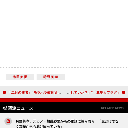
池田美優
狩野英孝
「二月の勝者」“モラハラ教育父”金子貴俊が再び登場 「あの恐怖父が出た」「島津家の問題はめちゃくちゃヤバい」
「真犯人フラグ」“真帆”宮沢りえの密会写真に驚きの声 「“瑞穂”芳根京子と“林”深水元基は結託していた？」
関連ニュース
RELATED NEWS
狩野英孝、元カノ・加藤紗里からの電話に戦々恐々 「鬼だけでな
く加藤からも逃げ回っている」