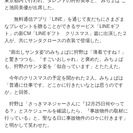
東京都内で行われ、タレントの狩野英孝と、“みちょぱ”こ
と池田美優が出席した。
無料通信アプリ「LINE」を通じて友だちにさまざま
なプレゼントを贈ることができるサービス「LINEギフ
ト」の新CM「LINEギフト クリスマス」篇に出演した２
人が、共にサンタクロースの衣装で登場した。
“肩出しサンタ姿”のみちょぱに狩野は「薄着ですね！」
と驚きつつも、「すごいおしゃれ」と褒めた。みちょぱ
も、狩野のサンタ姿を「似合っています」とたたえた。
今年のクリスマスの予定を聞かれた２人。みちょぱは
「普通に仕事です。どこかに行きたいなとは思うのです
が」と回答。
狩野は「さっきマネジャーさんに『12月25日何やって
る？』とスケジュールを確認したら、『事故物件の取材に
行っている』と。聖なる日に事故物件のロケに行きます」
と明かして笑わせた。