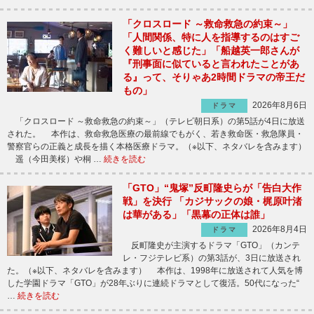
「クロスロード ～救命救急の約束～」
「人間関係、特に人を指導するのはすご
く難しいと感じた」「船越英一郎さんが
『刑事面に似ていると言われたことがあ
る』って、そりゃあ2時間ドラマの帝王だ
もの」
2026年8月6日
ドラマ
「クロスロード ～救命救急の約束～」（テレビ朝日系）の第5話が4日に放送
された。 本作は、救命救急医療の最前線でもがく、若き救命医・救急隊員・
警察官らの正義と成長を描く本格医療ドラマ。（※以下、ネタバレを含みます）
遥（今田美桜）や桐 …
続きを読む
「GTO」“鬼塚”反町隆史らが「告白大作
戦」を決行 「カジサックの娘・梶原叶渚
は華がある」「黒幕の正体は誰」
2026年8月4日
ドラマ
反町隆史が主演するドラマ「GTO」（カンテ
レ・フジテレビ系）の第3話が、3日に放送され
た。（※以下、ネタバレを含みます） 本作は、1998年に放送されて人気を博
した学園ドラマ「GTO」が28年ぶりに連続ドラマとして復活。50代になった“
…
続きを読む