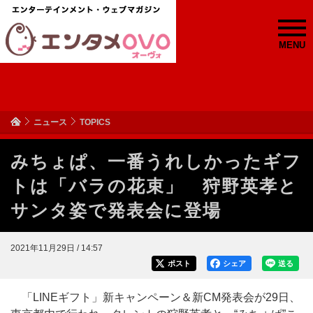
MENU
ニュース
TOPICS
みちょぱ、一番うれしかったギフ
トは「バラの花束」 狩野英孝と
サンタ姿で発表会に登場
2021年11月29日 / 14:57
ポスト
シェア
送る
「LINEギフト」新キャンペーン＆新CM発表会が29日、