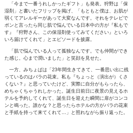
「今まで一番うれしかったギフト」も発表。狩野は「保
湿剤」と書いたフリップを掲げ、「もともと僕は、お肌が
弱くてアレルギーがあって大変なんです。それをテレビで
ポンと言ったら同じ肌で悩んでいる日本中の方が『私もで
す』『狩野さん、この保湿剤使ってみてください』といろ
いろ届けてくれて」とエピソードを披露。
「肌で悩んでいる人って孤独なんです。でも仲間ができ
た感じ。心まで潤いました」と笑顔を見せた。
一方、みちょぱは「23年間生きてきて、一番思い出に残
っているのはバラの花束。私も『ちょっと（演出が）くさ
くない？』と思っていたけど、実際に自分がもらったら、
めちゃくちゃうれしかった。誕生日前日に夜景の見えるホ
テルを予約してくれて、誕生日を迎えた瞬間に扉がコンコ
ンと鳴った。誰かな？と思ったらホテルの方がバラの花束
と手紙を持って来てくれて…」と照れながら振り返った。