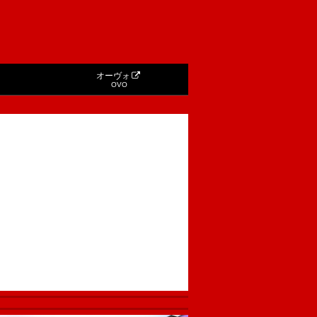
オーヴォ
OVO