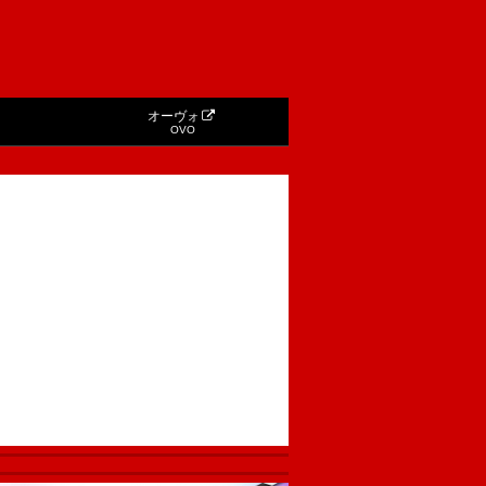
オーヴォ
OVO