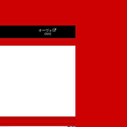
オーヴォ
OVO