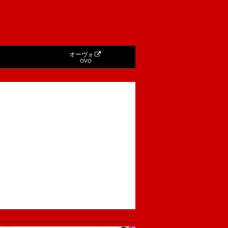
オーヴォ
OVO