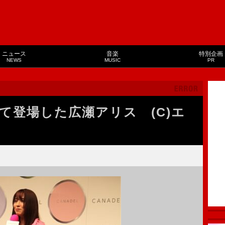
ニュース
音楽
特別企画
NEWS
MUSIC
PR
て登場した広瀬アリス (C)エ