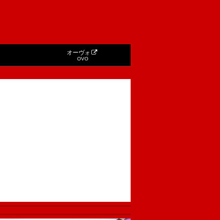
オーヴォ
OVO