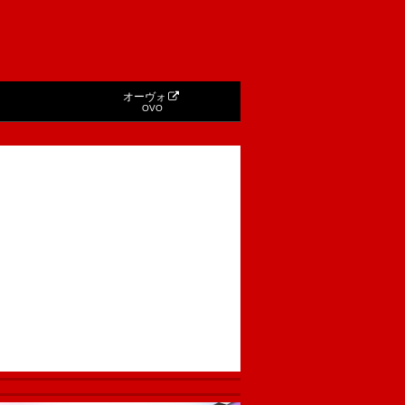
オーヴォ
OVO