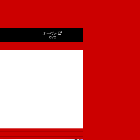
オーヴォ
OVO