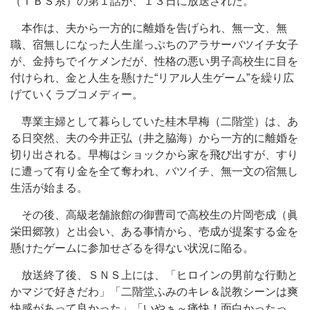
（ＴＢＳ系）の第１話が、１３日に放送された。
本作は、夫から一方的に離婚を告げられ、無一文、無
職、宿無しになった人生崖っぷちのアラサーバツイチ女子
が、金持ちでイケメンだが、性格の悪い男子高校生に目を
付けられ、金と人生を懸けた“リアル人生ゲーム”を繰り広
げていくラブコメディー。
専業主婦として暮らしていた桂木早梅（二階堂）は、あ
る日突然、夫の今井正弘（井之脇海）から一方的に離婚を
切り出される。早梅はショックから家を飛び出すが、すり
に遭って有り金を全て奪われ、バツイチ、無一文の宿無し
生活が始まる。
その後、高級老舗旅館の御曹司で高校生の片岡壱成（眞
栄田郷敦）と出会い、ある事情から、壱成が提案する金を
懸けたゲームに参加せざるを得ない状況に陥る。
放送終了後、ＳＮＳ上には、「ヒロインの男前な行動と
かマジで好きだわ」「二階堂ふみのキレ＆説教シーンは爽
快感があって良かった」「いやぁ～痛快！面白かったっ