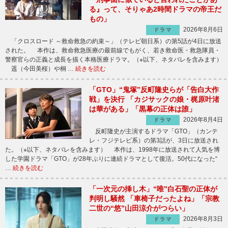
る』って、そりゃあ2時間ドラマの帝王だ
もの」
2026年8月6日
ドラマ
「クロスロード ～救命救急の約束～」（テレビ朝日系）の第5話が4日に放送
された。 本作は、救命救急医療の最前線でもがく、若き救命医・救急隊員・
警察官らの正義と成長を描く本格医療ドラマ。（※以下、ネタバレを含みます）
遥（今田美桜）や桐 …
続きを読む
「GTO」“鬼塚”反町隆史らが「告白大作
戦」を決行 「カジサックの娘・梶原叶渚
は華がある」「黒幕の正体は誰」
2026年8月4日
ドラマ
反町隆史が主演するドラマ「GTO」（カンテ
レ・フジテレビ系）の第3話が、3日に放送され
た。（※以下、ネタバレを含みます） 本作は、1998年に放送されて人気を博
した学園ドラマ「GTO」が28年ぶりに連続ドラマとして復活。50代になった“
…
続きを読む
「一次元の挿し木」“唯”白石聖の正体が
判明し騒然 「車椅子だったよね」「宗教
二世の“悠”山田涼介がつらい」
2026年8月3日
ドラマ