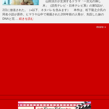
山田涼介が主演するドラマ「一次元の挿し
木」（読売テレビ・日本テレビ系）の第5話が、
2日に放送された。（※以下、ネタバレを含みます） 本作は、松下龍之介氏の
同名小説が原作。ヒマラヤ山中で発掘された200年前の人骨が、失踪した妹の
DNAと完 …
続きを読む
more »