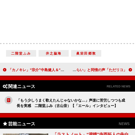
二階堂ふみ
井之脇海
眞栄田郷敦
「カノキレ」“宗介”中島健人＆“樋口” 赤楚衛二がトレンド入り 「かっこ良過ぎてニヤニヤが止まらない」
「ただリコ」北山宏光のクズ男ぶりに「ギャップがすごい」 “萌”萩原みのりに「つらい」と同情の声
関連ニュース
RELATED NEWS
「もう少しうまく歌えたんじゃないかな…」声楽に苦労しつつも成
長を実感 二階堂ふみ（古山音）【「エール」インタビュー】
芸能ニュース
NEWS
「ラストノート」“澄晴”寺西拓人の告白