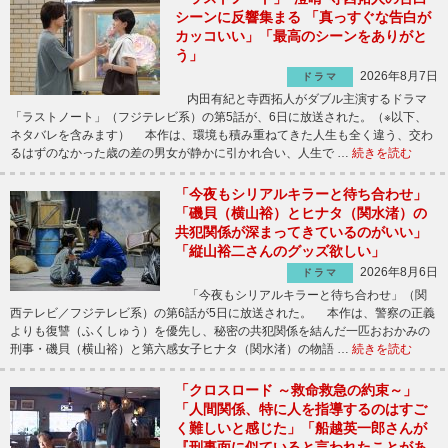
シーンに反響集まる 「真っすぐな告白が
カッコいい」「最高のシーンをありがと
う」
2026年8月7日
ドラマ
内田有紀と寺西拓人がダブル主演するドラマ
「ラストノート」（フジテレビ系）の第5話が、6日に放送された。（※以下、
ネタバレを含みます） 本作は、環境も積み重ねてきた人生も全く違う、交わ
るはずのなかった歳の差の男女が静かに引かれ合い、人生で …
続きを読む
「今夜もシリアルキラーと待ち合わせ」
「磯貝（横山裕）とヒナタ（関水渚）の
共犯関係が深まってきているのがいい」
「縦山裕二さんのグッズ欲しい」
2026年8月6日
ドラマ
「今夜もシリアルキラーと待ち合わせ」（関
西テレビ／フジテレビ系）の第6話が5日に放送された。 本作は、警察の正義
よりも復讐（ふくしゅう）を優先し、秘密の共犯関係を結んだ一匹おおかみの
刑事・磯貝（横山裕）と第六感女子ヒナタ（関水渚）の物語 …
続きを読む
「クロスロード ～救命救急の約束～」
「人間関係、特に人を指導するのはすご
く難しいと感じた」「船越英一郎さんが
『刑事面に似ていると言われたことがあ