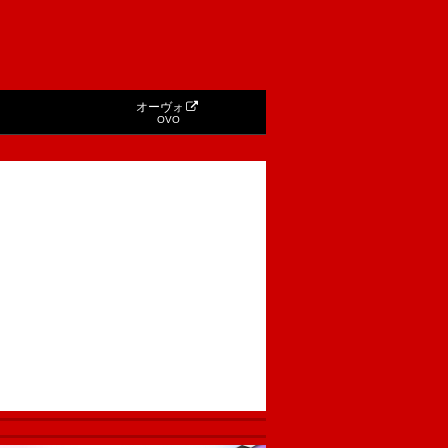
オーヴォ
OVO