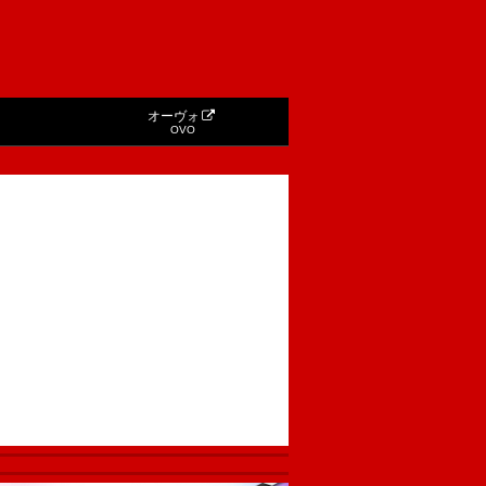
オーヴォ
OVO