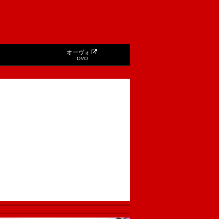
オーヴォ
OVO