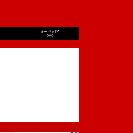
オーヴォ
OVO