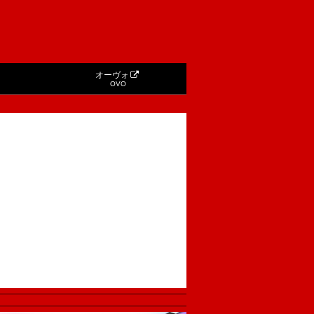
オーヴォ
OVO