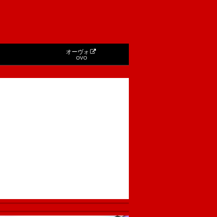
オーヴォ
OVO