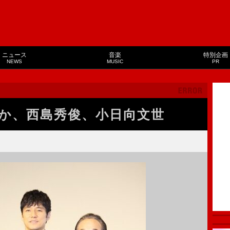
ニュース
音楽
特別企画
NEWS
MUSIC
PR
か、西島秀俊、小日向文世