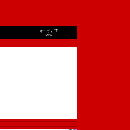
オーヴォ
OVO