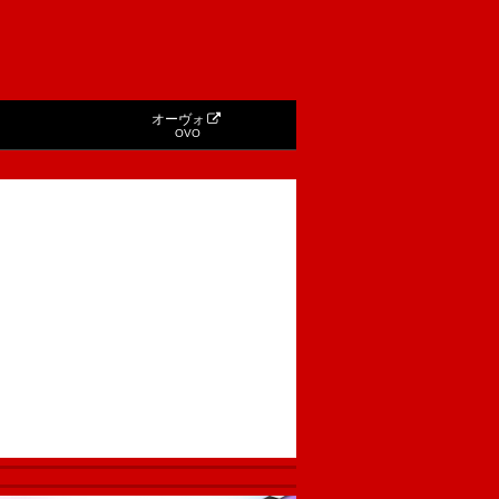
オーヴォ
OVO