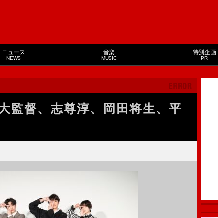
ニュース
音楽
特別企画
NEWS
MUSIC
PR
大監督、志尊淳、岡田将生、平