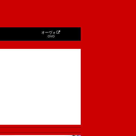
オーヴォ
OVO