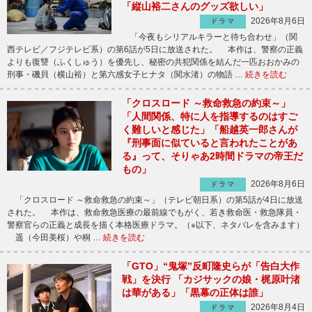
「縦山裕二さんのグッズ欲しい」
2026年8月6日
ドラマ
「今夜もシリアルキラーと待ち合わせ」（関
西テレビ／フジテレビ系）の第6話が5日に放送された。 本作は、警察の正義
よりも復讐（ふくしゅう）を優先し、秘密の共犯関係を結んだ一匹おおかみの
刑事・磯貝（横山裕）と第六感女子ヒナタ（関水渚）の物語 …
続きを読む
「クロスロード ～救命救急の約束～」
「人間関係、特に人を指導するのはすご
く難しいと感じた」「船越英一郎さんが
『刑事面に似ていると言われたことがあ
る』って、そりゃあ2時間ドラマの帝王だ
もの」
2026年8月6日
ドラマ
「クロスロード ～救命救急の約束～」（テレビ朝日系）の第5話が4日に放送
された。 本作は、救命救急医療の最前線でもがく、若き救命医・救急隊員・
警察官らの正義と成長を描く本格医療ドラマ。（※以下、ネタバレを含みます）
遥（今田美桜）や桐 …
続きを読む
「GTO」“鬼塚”反町隆史らが「告白大作
戦」を決行 「カジサックの娘・梶原叶渚
は華がある」「黒幕の正体は誰」
2026年8月4日
ドラマ