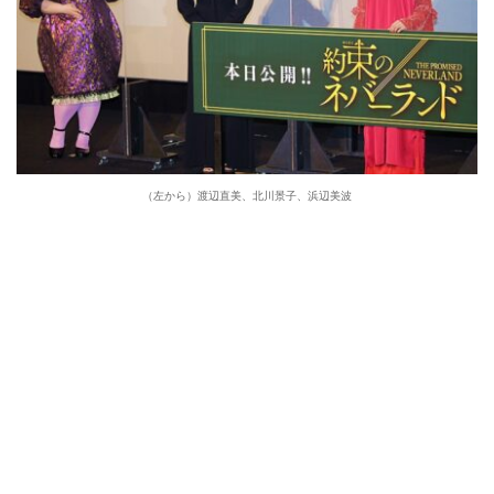
（左から）渡辺直美、北川景子、浜辺美波