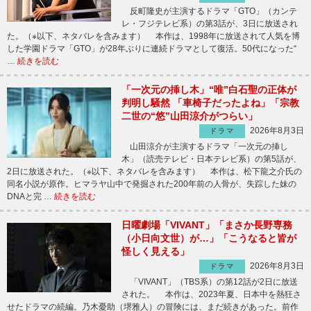
反町隆史が主演するドラマ「GTO」（カンテ
レ・フジテレビ系）の第3話が、3日に放送され
た。（※以下、ネタバレを含みます） 本作は、1998年に放送されて人気を博
した学園ドラマ「GTO」が28年ぶりに連続ドラマとして復活。50代になった“
…
続きを読む
「一次元の挿し木」“唯”白石聖の正体が
判明し騒然 「車椅子だったよね」「宗教
二世の“悠”山田涼介がつらい」
2026年8月3日
ドラマ
山田涼介が主演するドラマ「一次元の挿し
木」（読売テレビ・日本テレビ系）の第5話が、
2日に放送された。（※以下、ネタバレを含みます） 本作は、松下龍之介氏の
同名小説が原作。ヒマラヤ山中で発掘された200年前の人骨が、失踪した妹の
DNAと完 …
続きを読む
日曜劇場「VIVANT」「まさか長野専務
（小日向文世）が…」「こうなると皆が
怪しく見える」
2026年8月3日
ドラマ
「VIVANT」（TBS系）の第12話が2日に放送
された。 本作は、2023年夏、日本中を熱狂さ
せたドラマの続編。乃木憂助（堺雅人）の冒険には、まだ続きがあった。前作