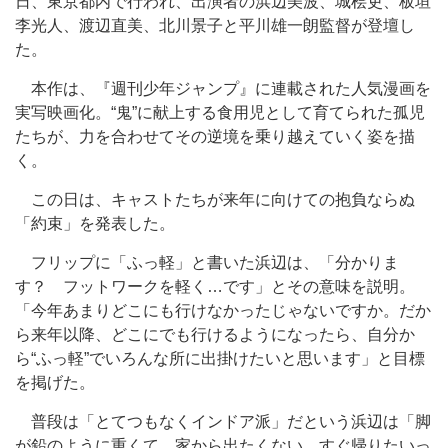
日、東京都内で行われ、出演者の浜辺美波、城桧吏、板垣
李光人、渡辺直美、北川景子と平川雄一朗監督が登壇し
た。
本作は、『週刊少年ジャンプ』に連載された人気漫画を
実写映画化。“鬼”に献上する食用児として育てられた孤児
たちが、力を合わせてその逆境を乗り越えていく姿を描
く。
この日は、キャストたちが来年に向けての抱負ならぬ
「約束」を発表した。
フリップに「ふっ軽」と書いた浜辺は、「分かりま
す？ フットワークを軽く…です」とその意味を説明。
「今年あまりどこにも行けなかったじゃないですか。だか
ら来年以降、どこにでも行けるようになったら、自分か
ら“ふっ軽”でいろんな所に出掛けたいと思います」と目標
を掲げた。
普段は「とてつもなくインドア派」だという浜辺は「脚
が鉛のように重くて、家から出たくない、すぐ帰りたいっ