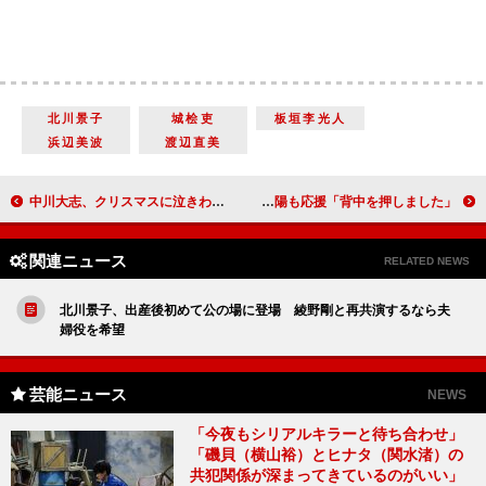
北川景子
城桧吏
板垣李光人
浜辺美波
渡辺直美
中川大志、クリスマスに泣きわめいた思い出を語る 「某魔法使いの空飛ぶほうきが欲しかった」
辻希美、アパレルブランドを立ち上げ 夫・杉浦太陽も応援「背中を押しました」
関連ニュース
RELATED NEWS
北川景子、出産後初めて公の場に登場 綾野剛と再共演するなら夫
婦役を希望
芸能ニュース
NEWS
「今夜もシリアルキラーと待ち合わせ」
「磯貝（横山裕）とヒナタ（関水渚）の
共犯関係が深まってきているのがいい」