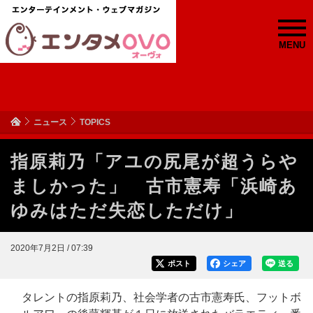
MENU
ニュース
TOPICS
指原莉乃「アユの尻尾が超うらや
ましかった」 古市憲寿「浜崎あ
ゆみはただ失恋しただけ」
2020年7月2日 / 07:39
ポスト
シェア
送る
タレントの指原莉乃、社会学者の古市憲寿氏、フットボ