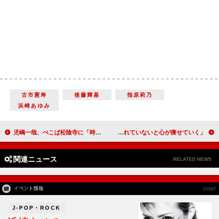
古市憲寿
後藤輝基
指原莉乃
浜崎あゆみ
児嶋一哉、ぺこぱ松陰寺に「時を戻して～」 ファンキー加藤、渡部の不倫の話題に「憂鬱」
生田絵梨花、コロナ禍に感じた思いを吐露 「エンタメに触れていないと心が痩せていく」
関連ニュース
RELATED NEWS
J-POP・ROCK