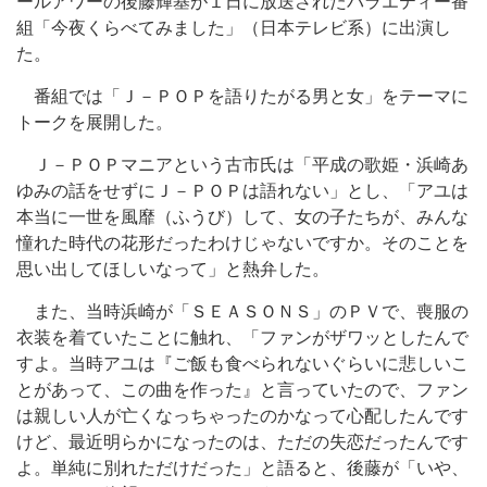
ールアワーの後藤輝基が１日に放送されたバラエティー番
組「今夜くらべてみました」（日本テレビ系）に出演し
た。
番組では「Ｊ－ＰＯＰを語りたがる男と女」をテーマに
トークを展開した。
Ｊ－ＰＯＰマニアという古市氏は「平成の歌姫・浜崎あ
ゆみの話をせずにＪ－ＰＯＰは語れない」とし、「アユは
本当に一世を風靡（ふうび）して、女の子たちが、みんな
憧れた時代の花形だったわけじゃないですか。そのことを
思い出してほしいなって」と熱弁した。
また、当時浜崎が「ＳＥＡＳＯＮＳ」のＰＶで、喪服の
衣装を着ていたことに触れ、「ファンがザワッとしたんで
すよ。当時アユは『ご飯も食べられないぐらいに悲しいこ
とがあって、この曲を作った』と言っていたので、ファン
は親しい人が亡くなっちゃったのかなって心配したんです
けど、最近明らかになったのは、ただの失恋だったんです
よ。単純に別れただけだった」と語ると、後藤が「いや、