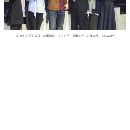
（左から）西川大貴、梅田彩佳、上口耕平、福田悠太、内藤大希、谷口あかり