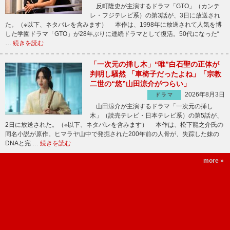
反町隆史が主演するドラマ「GTO」（カンテ
レ・フジテレビ系）の第3話が、3日に放送され
た。（※以下、ネタバレを含みます） 本作は、1998年に放送されて人気を博
した学園ドラマ「GTO」が28年ぶりに連続ドラマとして復活。50代になった“
…
続きを読む
「一次元の挿し木」“唯”白石聖の正体が
判明し騒然 「車椅子だったよね」「宗教
二世の“悠”山田涼介がつらい」
2026年8月3日
ドラマ
山田涼介が主演するドラマ「一次元の挿し
木」（読売テレビ・日本テレビ系）の第5話が、
2日に放送された。（※以下、ネタバレを含みます） 本作は、松下龍之介氏の
同名小説が原作。ヒマラヤ山中で発掘された200年前の人骨が、失踪した妹の
DNAと完 …
続きを読む
more »