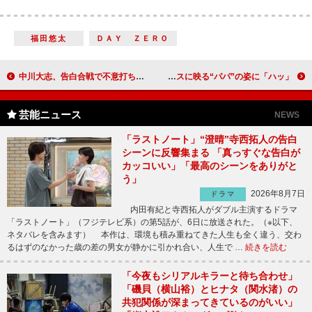
福田悠太
ＤＡＹ ＺＥＲＯ
中川大志、告白合戦で不意打ちのキス 高杉真宙は正攻法「幸せにするので」
千原ジュニア、子どもにデレデレ「いや～かわいいね」 ガラスに映る“パパ”の姿に「ハッ」
芸能ニュース
NEWS
「ラストノート」“澄晴”寺西拓人の告白
シーンに反響集まる 「真っすぐな告白が
カッコいい」「最高のシーンをありがと
う」
2026年8月7日
ドラマ
内田有紀と寺西拓人がダブル主演するドラマ
「ラストノート」（フジテレビ系）の第5話が、6日に放送された。（※以下、
ネタバレを含みます） 本作は、環境も積み重ねてきた人生も全く違う、交わ
るはずのなかった歳の差の男女が静かに引かれ合い、人生で …
続きを読む
「今夜もシリアルキラーと待ち合わせ」
「磯貝（横山裕）とヒナタ（関水渚）の
共犯関係が深まってきているのがいい」