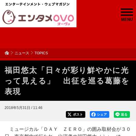
MENU
ニュース
TOPICS
福田悠太「日々が彩り鮮やかに光
って見える」 出征を巡る葛藤を
表現
2018年5月31日 / 11:46
ポスト
シェア
送る
ミュージカル「ＤＡＹ ＺＥＲＯ」の囲み取材会が３０