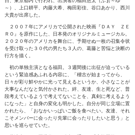
日、東京都内で行われ、出演者の福田悠太（ふぉ～ゆ
～）、上口耕平、内藤大希、梅田彩佳、谷口あかり、西川
大貴が出席した。
２００７年にアメリカで公開された映画『ＤＡＹ ＺＥ
ＲＯ』を原作にした、日本発のオリジナルミュージカル。
２０２０年のアメリカを舞台に、予期せぬ一枚の召集令状
を受け取った３０代の男たち３人の、葛藤と苦悩と決断の
行方を描く。
初の単独主演となる福田。３週間後に出征が迫っている
という緊迫感あふれる内容に、「稽古が始まってから、
日々が彩り鮮やかに光って見えるというか、小さなことが
大事なんだなと気付かされた。絆、友達、生と死など、普
段考えているようで考えてないことを、真剣に考えるよう
になった」と自身の変化も明かした。自分が同じ立場に置
かれたら、「おなかいっぱいご飯を食べたい。友達、それ
こそメンバーに会ったり先輩に会ったりしたいと思う」と
思いを巡らせていた。