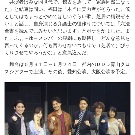
共演者はみな同世代で、稽古を通じて「家族同然になっ
た」と結束は固い。福田は「本当に実力者がそろった。僕
としてはちょっとやめてほしいぐらい歌、芝居の精鋭ぞろ
い」と話し、自身演じる弁護士の役作りについては「六法
全書を読んで…みたいと思います」とボケをかました。ま
た、ふぉ～ゆ～メンバーの観劇にも期待し「どんな意見を
言ってくるのか。何も言わせないつもりで（芝居で）びっ
くりさせてやろうかな」と意気込んだ。
舞台は５月３１日～６月２４日、都内のＤＤＤ青山クロ
スシアターで上演。その後、愛知公演、大阪公演を予定。