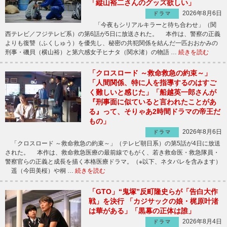
「縦山裕二さんのグッズ欲しい」
2026年8月6日
ドラマ
「今夜もシリアルキラーと待ち合わせ」（関
西テレビ／フジテレビ系）の第6話が5日に放送された。 本作は、警察の正義
よりも復讐（ふくしゅう）を優先し、秘密の共犯関係を結んだ一匹おおかみの
刑事・磯貝（横山裕）と第六感女子ヒナタ（関水渚）の物語 …
続きを読む
「クロスロード ～救命救急の約束～」
「人間関係、特に人を指導するのはすご
く難しいと感じた」「船越英一郎さんが
『刑事面に似ていると言われたことがあ
る』って、そりゃあ2時間ドラマの帝王だ
もの」
2026年8月6日
ドラマ
「クロスロード ～救命救急の約束～」（テレビ朝日系）の第5話が4日に放送
された。 本作は、救命救急医療の最前線でもがく、若き救命医・救急隊員・
警察官らの正義と成長を描く本格医療ドラマ。（※以下、ネタバレを含みます）
遥（今田美桜）や桐 …
続きを読む
「GTO」“鬼塚”反町隆史らが「告白大作
戦」を決行 「カジサックの娘・梶原叶渚
は華がある」「黒幕の正体は誰」
2026年8月4日
ドラマ