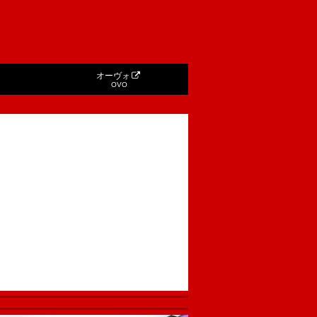
オーヴォ
OVO