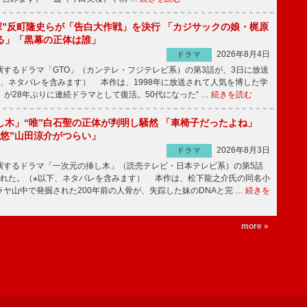
鬼塚”反町隆史らが「告白大作戦」を決行 「カジサックの娘・梶原
る」「黒幕の正体は誰」
2026年8月4日
ドラマ
するドラマ「GTO」（カンテレ・フジテレビ系）の第3話が、3日に放送
下、ネタバレを含みます） 本作は、1998年に放送されて人気を博した学
」が28年ぶりに連続ドラマとして復活。50代になった“ …
続きを読む
し木」“唯”白石聖の正体が判明し騒然 「車椅子だったよね」
“悠”山田涼介がつらい」
2026年8月3日
ドラマ
するドラマ「一次元の挿し木」（読売テレビ・日本テレビ系）の第5話
された。（※以下、ネタバレを含みます） 本作は、松下龍之介氏の同名小
ヤ山中で発掘された200年前の人骨が、失踪した妹のDNAと完 …
続きを
more »