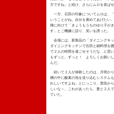
方ですね」と続け、さらにムロを喜ば
一方、石田の印象についてムロは、「
いうことがね。自分を褒めてあげたい
陣に向けて「きょうもうちのゆり子が
す」とご機嫌に語り、笑いを誘った。
会場には、新製品の「ダイニングキッ
ダイニングキッチンで石田と鍋料理を
で２人の時間を過ごせそうだな…と思
もずっと。ずっと！ よろしくお願いし
んだ。
続いて２人が体験したのは、月明かり
槽の中に酸素の泡を送り込むシステム
れしいですよね」とにっこり。普段か
しいな～。これがあったら、妻と２人
ていた。