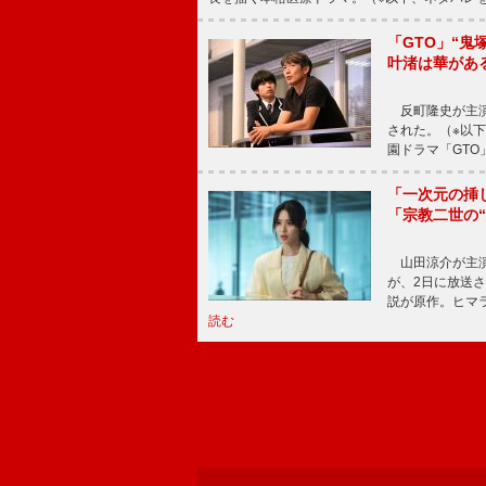
「GTO」“
叶渚は華があ
反町隆史が主演
された。（※以
園ドラマ「GTO
「一次元の挿
「宗教二世の
山田涼介が主演
が、2日に放送
説が原作。ヒマラ
読む