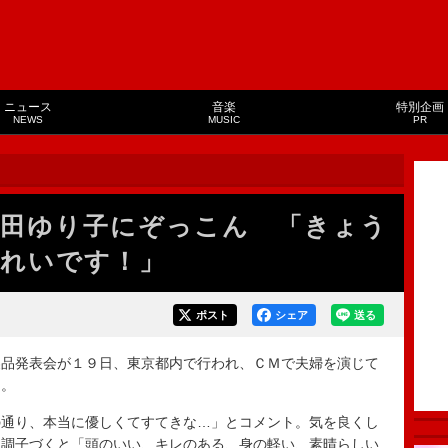
ニュース
音楽
特別企画
NEWS
MUSIC
PR
石田ゆり子にぞっこん 「きょう
れいです！」
ポスト
シェア
送る
品発表会が１９日、東京都内で行われ、ＣＭで夫婦を演じて
た。
通り、本当に優しくてすてきな…」とコメント。気を良くし
と調子づくと「頭のいい、キレのある、身の軽い、素晴らしい