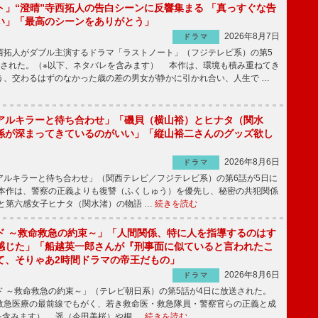
ト」“澄晴”寺西拓人の告白シーンに反響集まる 「真っすぐな告
い」「最高のシーンをありがとう」
2026年8月7日
ドラマ
拓人がダブル主演するドラマ「ラストノート」（フジテレビ系）の第5
送された。（※以下、ネタバレを含みます） 本作は、環境も積み重ねてき
う、交わるはずのなかった歳の差の男女が静かに引かれ合い、人生で …
アルキラーと待ち合わせ」「磯貝（横山裕）とヒナタ（関水
係が深まってきているのがいい」「縦山裕二さんのグッズ欲し
2026年8月6日
ドラマ
ルキラーと待ち合わせ」（関西テレビ／フジテレビ系）の第6話が5日に
本作は、警察の正義よりも復讐（ふくしゅう）を優先し、秘密の共犯関係
と第六感女子ヒナタ（関水渚）の物語 …
続きを読む
ド ～救命救急の約束～」「人間関係、特に人を指導するのはす
感じた」「船越英一郎さんが『刑事面に似ていると言われたこ
て、そりゃあ2時間ドラマの帝王だもの」
2026年8月6日
ドラマ
 ～救命救急の約束～」（テレビ朝日系）の第5話が4日に放送された。
急医療の最前線でもがく、若き救命医・救急隊員・警察官らの正義と成
を含みます） 遥（今田美桜）や桐 …
続きを読む