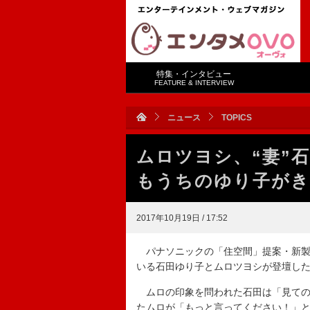
特集・インタビュー
FEATURE & INTERVIEW
ニュース
TOPICS
ムロツヨシ、“妻”
もうちのゆり子がき
2017年10月19日 / 17:52
パナソニックの「住空間」提案・新製
いる石田ゆり子とムロツヨシが登壇し
ムロの印象を問われた石田は「見ての
たムロが「もっと言ってください！」