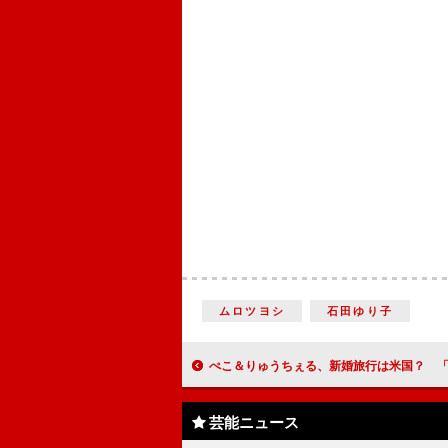
ムロツヨシ
石田ゆり子
ぺこ＆りゅうちぇる、新婚旅行は米国？ 「行く場所は決まっていて準
芸能ニュース