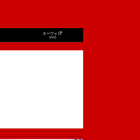
オーヴォ
OVO