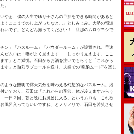
せた。
いやぁ、僕の人生でゆり子さんの旦那をできる時間があると
。よくここまでのし上がったなと…」としみじみ。大勢の報道
きれいです。どんどん撮ってください！ 旦那のムロツヨシで
チン」「バスルーム」「パウダールーム」が設置され、早速
囲んだムロは「妻がよく見えます！ しっかり見えます。ここ
います」とご満悦。石田からお酒を注いでもらうと「これから
ます」と熱烈ラブコールを送り、夫婦での“晩酌ムード”を楽し
のような照明で露天気分を味わえる幻想的なバスルーム。浴
も付いており、石田は「これからの季節、体が冷えますからう
ら「一日２回、朝と晩にお風呂に入る」というムロも「これ欲
でお風呂入ってもいいですね」とノリノリで、石田を苦笑させ