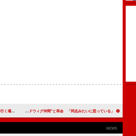
備も万端」
山本耕史“ヘドウィグ仲間”と再会 「同志みたいに思っている」
NEWS