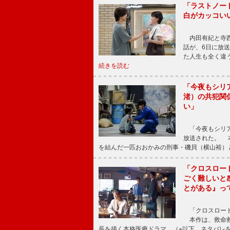
「ラストノー
白がカッコい
内田有紀と寺西
話が、6日に放
た人生も全く違
続きを読む
「今夜もシリ
渚）の共犯関
い」
「今夜もシリア
放送された。 
を結んだ一匹おおかみの刑事・磯貝（横山裕）
「クロスロー
ごく難しいと
とがある』っ
「クロスロード
本作は、救命救
長を描く本格医療ドラマ。（※以下、ネタバレ